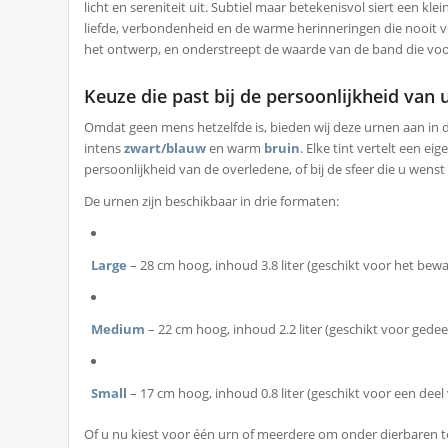
licht en sereniteit uit. Subtiel maar betekenisvol siert een klei
liefde, verbondenheid en de warme herinneringen die nooit v
het ontwerp, en onderstreept de waarde van de band die voor
Keuze die past bij de persoonlijkheid van
Omdat geen mens hetzelfde is, bieden wij deze urnen aan in 
intens
zwart/blauw
en warm
bruin
. Elke tint vertelt een ei
persoonlijkheid van de overledene, of bij de sfeer die u wenst
De urnen zijn beschikbaar in drie formaten:
Large
– 28 cm hoog, inhoud 3.8 liter (geschikt voor het bewa
Medium
– 22 cm hoog, inhoud 2.2 liter (geschikt voor gedeel
Small
– 17 cm hoog, inhoud 0.8 liter (geschikt voor een deel 
Of u nu kiest voor één urn of meerdere om onder dierbaren te 