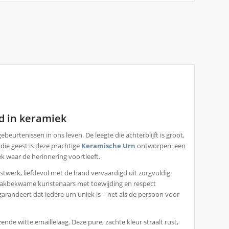
d in keramiek
beurtenissen in ons leven. De leegte die achterblijft is groot,
n die geest is deze prachtige
Keramische Urn
ontworpen: een
k waar de herinnering voortleeft.
twerk, liefdevol met de hand vervaardigd uit zorgvuldig
r vakbekwame kunstenaars met toewijding en respect
arandeert dat iedere urn uniek is – net als de persoon voor
de witte emaillelaag. Deze pure, zachte kleur straalt rust,