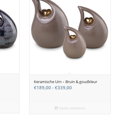
Keramische Urn – Bruin & goudkleur
Prijsklasse:
€
189,00
-
€
339,00
se:
€189,00
tot
€339,00
Opties selecteren