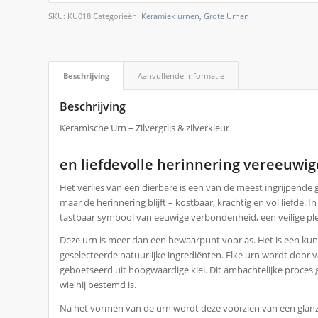
SKU:
KU018
Categorieën:
Keramiek urnen
,
Grote Urnen
Beschrijving
Aanvullende informatie
Beschrijving
Keramische Urn – Zilvergrijs & zilverkleur
en liefdevolle herinnering vereeuwig
Het verlies van een dierbare is een van de meest ingrijpende ge
maar de herinnering blijft – kostbaar, krachtig en vol liefde. I
tastbaar symbool van eeuwige verbondenheid, een veilige ple
Deze urn is meer dan een bewaarpunt voor as. Het is een kuns
geselecteerde natuurlijke ingrediënten. Elke urn wordt doo
geboetseerd uit hoogwaardige klei. Dit ambachtelijke proces g
wie hij bestemd is.
Na het vormen van de urn wordt deze voorzien van een glanzen