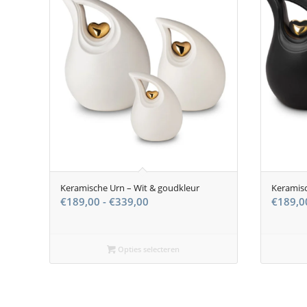
Keramische Urn – Wit & goudkleur
Keramisc
Prijsklasse:
€
189,00
-
€
339,00
€
189,0
€189,00
tot
€339,00
Opties selecteren