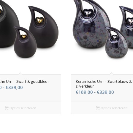
he Urn – Zwart & goudkleur
Keramische Urn – Zwartblauw &
zilverkleur
Prijsklasse:
0
-
€
339,00
Prijsklas
€
189,00
-
€
339,00
€189,00
€189,00
tot
tot
€339,00
Opties selecteren
Opties selecteren
€339,00