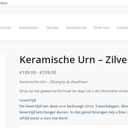
kleur
Urnen
Assieraden
Service
Accessoires
Over ons
Conta
Keramische Urn – Zilver
Prijsklasse:
€
189,00
-
€
339,00
€189,00
Keramische Urn – Zilvergrijs & zilverkleur
tot
Druk op het gewenste formaat en daar zal u de informatie vind
€339,00
Levertijd
De levertijd van deze urn bedraagt circa 5 werkdagen. Moch
levertijd iets langer duren. In dat geval brengen wij u hie
altijd waar u aan toe bent.