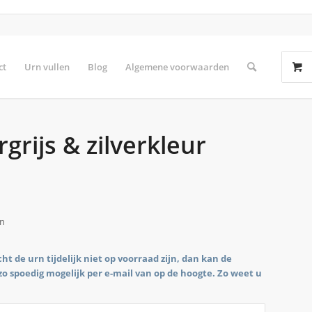
ct
Urn vullen
Blog
Algemene voorwaarden
grijs & zilverkleur
en
t de urn tijdelijk niet op voorraad zijn, dan kan de
r zo spoedig mogelijk per e-mail van op de hoogte. Zo weet u