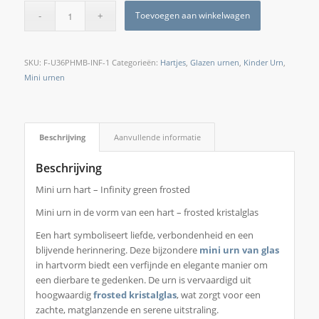
Toevoegen aan winkelwagen
SKU:
F-U36PHMB-INF-1
Categorieën:
Hartjes
,
Glazen urnen
,
Kinder Urn
,
Mini urnen
Beschrijving
Aanvullende informatie
Beschrijving
Mini urn hart – Infinity green frosted
Mini urn in de vorm van een hart – frosted kristalglas
Een hart symboliseert liefde, verbondenheid en een
blijvende herinnering. Deze bijzondere
mini urn van glas
in hartvorm biedt een verfijnde en elegante manier om
een dierbare te gedenken. De urn is vervaardigd uit
hoogwaardig
frosted kristalglas
, wat zorgt voor een
zachte, matglanzende en serene uitstraling.