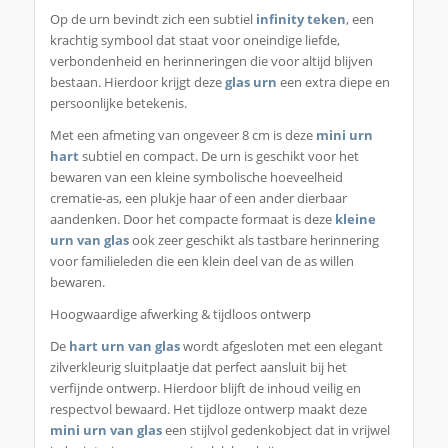
Op de urn bevindt zich een subtiel
infinity teken
, een
krachtig symbool dat staat voor oneindige liefde,
verbondenheid en herinneringen die voor altijd blijven
bestaan. Hierdoor krijgt deze
glas urn
een extra diepe en
persoonlijke betekenis.
Met een afmeting van ongeveer 8 cm is deze
mini urn
hart
subtiel en compact. De urn is geschikt voor het
bewaren van een kleine symbolische hoeveelheid
crematie-as, een plukje haar of een ander dierbaar
aandenken. Door het compacte formaat is deze
kleine
urn van glas
ook zeer geschikt als tastbare herinnering
voor familieleden die een klein deel van de as willen
bewaren.
Hoogwaardige afwerking & tijdloos ontwerp
De
hart urn van glas
wordt afgesloten met een elegant
zilverkleurig sluitplaatje dat perfect aansluit bij het
verfijnde ontwerp. Hierdoor blijft de inhoud veilig en
respectvol bewaard. Het tijdloze ontwerp maakt deze
mini urn van glas
een stijlvol gedenkobject dat in vrijwel