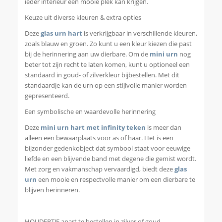
ieder interieur een mooie plek kan krijgen.
Keuze uit diverse kleuren & extra opties
Deze
glas urn hart
is verkrijgbaar in verschillende kleuren,
zoals blauw en groen. Zo kunt u een kleur kiezen die past
bij de herinnering aan uw dierbare. Om de
mini urn
nog
beter tot zijn recht te laten komen, kunt u optioneel een
standaard in goud- of zilverkleur bijbestellen. Met dit
standaardje kan de urn op een stijlvolle manier worden
gepresenteerd.
Een symbolische en waardevolle herinnering
Deze
mini urn hart met infinity teken
is meer dan
alleen een bewaarplaats voor as of haar. Het is een
bijzonder gedenkobject dat symbool staat voor eeuwige
liefde en een blijvende band met degene die gemist wordt.
Met zorg en vakmanschap vervaardigd, biedt deze
glas
urn
een mooie en respectvolle manier om een dierbare te
blijven herinneren.
HOUDERTJE apart te bestellen in zilver of goud