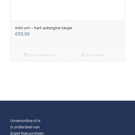
mini urn – hart aubergine taupe
€
59,00
Opties selecteren
Toon details
Urnenonline.nl is
is onderdeel van
Engel Natuursteen