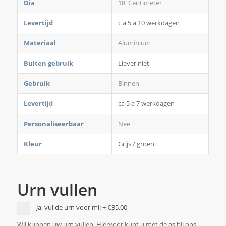
Dia
18 Centimeter
Levertijd
c.a 5 a 10 werkdagen
Materiaal
Aluminium
Buiten gebruik
Liever niet
Gebruik
Binnen
Levertijd
ca 5 a 7 werkdagen
Personaliseerbaar
Nee
Kleur
Grijs / groen
Urn vullen
Ja, vul de urn voor mij
+
€35,00
Wij kunnen uw urn vullen. Hiervoor kunt u met de as bij ons