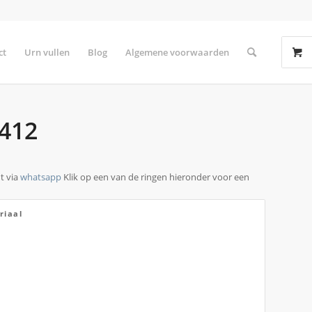
ct
Urn vullen
Blog
Algemene voorwaarden
 412
t via
whatsapp
Klik op een van de ringen hieronder voor een
riaal