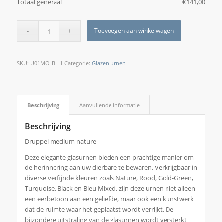
Totaal generaal
€
‎141,00
Toevoegen aan winkelwagen
SKU:
U01MO-BL-1
Categorie:
Glazen urnen
Beschrijving
Aanvullende informatie
Beschrijving
Druppel medium nature
Deze elegante glasurnen bieden een prachtige manier om
de herinnering aan uw dierbare te bewaren. Verkrijgbaar in
diverse verfijnde kleuren zoals Nature, Rood, Gold-Green,
Turquoise, Black en Bleu Mixed, zijn deze urnen niet alleen
een eerbetoon aan een geliefde, maar ook een kunstwerk
dat de ruimte waar het geplaatst wordt verrijkt. De
bijzondere uitstraling van de glasurnen wordt versterkt