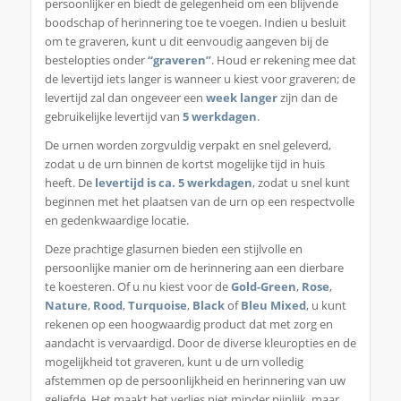
persoonlijker en biedt de gelegenheid om een blijvende
boodschap of herinnering toe te voegen. Indien u besluit
om te graveren, kunt u dit eenvoudig aangeven bij de
bestelopties onder
“graveren”
. Houd er rekening mee dat
de levertijd iets langer is wanneer u kiest voor graveren; de
levertijd zal dan ongeveer een
week langer
zijn dan de
gebruikelijke levertijd van
5 werkdagen
.
De urnen worden zorgvuldig verpakt en snel geleverd,
zodat u de urn binnen de kortst mogelijke tijd in huis
heeft. De
levertijd is ca. 5 werkdagen
, zodat u snel kunt
beginnen met het plaatsen van de urn op een respectvolle
en gedenkwaardige locatie.
Deze prachtige glasurnen bieden een stijlvolle en
persoonlijke manier om de herinnering aan een dierbare
te koesteren. Of u nu kiest voor de
Gold-Green
,
Rose
,
Nature
,
Rood
,
Turquoise
,
Black
of
Bleu Mixed
, u kunt
rekenen op een hoogwaardig product dat met zorg en
aandacht is vervaardigd. Door de diverse kleuropties en de
mogelijkheid tot graveren, kunt u de urn volledig
afstemmen op de persoonlijkheid en herinnering van uw
geliefde. Het maakt het verlies niet minder pijnlijk, maar