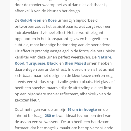
door de manier waarop het as al dan niet zichtbaar is,
afhankelijk van de kleur en het design.
De
Gold-Green
en
Rose
urnen zijn bijvoorbeeld
ontworpen zodat het as zichtbaar is, wat zorgt voor een
indrukwekkend visueel effect. Het as wordt elegant
opgenomen in het transparante glas, en het geeft een
subtiele, maar krachtige herinnering aan de overledene.
Dit effect is prachtig vastgelegd in de foto’s, die het unieke
karakter van deze urnen perfect weergeven. De
Nature
,
Rood
,
Turquoise
,
Black
, en
Bleu Mixed
urnen hebben
daarentegen een ander effect. In deze urnen is het as niet
zichtbaar, maar het design en de kleurkeuze creëren nog
steeds een sterke, respectvolle gedenkplaats. Het glas zelf
heeft een speelse, maar verfijnde uitstraling die het licht
op een bijzondere manier reflecteert, afhankelijk van de
gekozen kleur.
De afmetingen van de urn zijn
19 cm in hoogte
en de
inhoud bedraagt
280 ml
, wat ideaal is voor een deel van
de as van een volwassene. De urn heeft een handzaam
formaat, dat het mogelijk maakt om het op verschillende