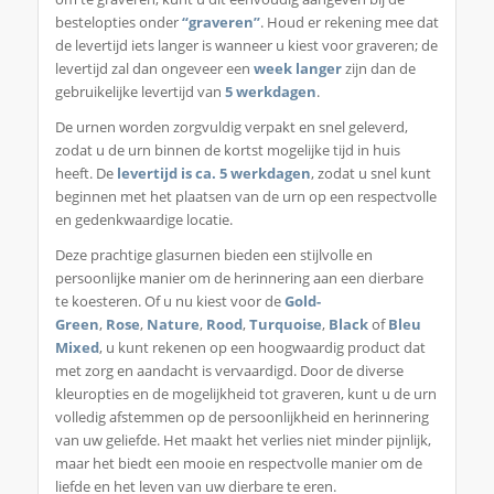
bestelopties onder
“graveren”
. Houd er rekening mee dat
de levertijd iets langer is wanneer u kiest voor graveren; de
levertijd zal dan ongeveer een
week langer
zijn dan de
gebruikelijke levertijd van
5 werkdagen
.
De urnen worden zorgvuldig verpakt en snel geleverd,
zodat u de urn binnen de kortst mogelijke tijd in huis
heeft. De
levertijd is ca. 5 werkdagen
, zodat u snel kunt
beginnen met het plaatsen van de urn op een respectvolle
en gedenkwaardige locatie.
Deze prachtige glasurnen bieden een stijlvolle en
persoonlijke manier om de herinnering aan een dierbare
te koesteren. Of u nu kiest voor de
Gold-
Green
,
Rose
,
Nature
,
Rood
,
Turquoise
,
Black
of
Bleu
Mixed
, u kunt rekenen op een hoogwaardig product dat
met zorg en aandacht is vervaardigd. Door de diverse
kleuropties en de mogelijkheid tot graveren, kunt u de urn
volledig afstemmen op de persoonlijkheid en herinnering
van uw geliefde. Het maakt het verlies niet minder pijnlijk,
maar het biedt een mooie en respectvolle manier om de
liefde en het leven van uw dierbare te eren.