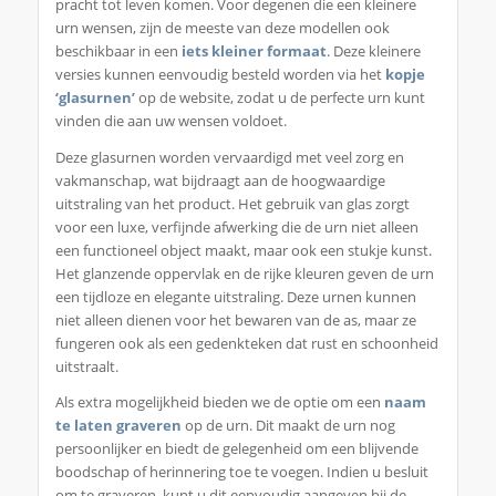
pracht tot leven komen. Voor degenen die een kleinere
urn wensen, zijn de meeste van deze modellen ook
beschikbaar in een
iets kleiner formaat
. Deze kleinere
versies kunnen eenvoudig besteld worden via het
kopje
‘glasurnen’
op de website, zodat u de perfecte urn kunt
vinden die aan uw wensen voldoet.
Deze glasurnen worden vervaardigd met veel zorg en
vakmanschap, wat bijdraagt aan de hoogwaardige
uitstraling van het product. Het gebruik van glas zorgt
voor een luxe, verfijnde afwerking die de urn niet alleen
een functioneel object maakt, maar ook een stukje kunst.
Het glanzende oppervlak en de rijke kleuren geven de urn
een tijdloze en elegante uitstraling. Deze urnen kunnen
niet alleen dienen voor het bewaren van de as, maar ze
fungeren ook als een gedenkteken dat rust en schoonheid
uitstraalt.
Als extra mogelijkheid bieden we de optie om een
naam
te laten graveren
op de urn. Dit maakt de urn nog
persoonlijker en biedt de gelegenheid om een blijvende
boodschap of herinnering toe te voegen. Indien u besluit
om te graveren, kunt u dit eenvoudig aangeven bij de