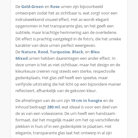
De
Gold-Green
en
Rose
urnen zijn bijvoorbeeld
ontworpen zodat het as zichtbaar is, wat zorgt voor een
indrukwekkend visueel effect. Het as wordt elegant
opgenomen in het transparante glas, en het geeft een
subtiele, maar krachtige herinnering aan de overledene.
Dit effect is prachtig vastgelegd in de foto’s, die het unieke
karakter van deze urnen perfect weergeven.
De
Nature
,
Rood
,
Turquoise
,
Black
, en
Bleu
Mixed
urnen hebben daarentegen een ander effect. In
deze urnen is het as niet zichtbaar, maar het design en de
kleurkeuze creëren nog steeds een sterke, respectvolle
gedenkplaats. Het glas zelf heeft een speelse, maar
verfijnde uitstraling die het licht op een bijzondere manier
reflecteert, afhankelijk van de gekozen kleur.
De afmetingen van de urn zijn
19 cm in hoogte
en de
inhoud bedraagt
280 ml
, wat ideaal is voor een deel van
de as van een volwassene. De urn heeft een handzaam
formaat, dat het mogelijk maakt om het op verschillende
plekken in huis of in een gedenkplek te plaatsen. Het
elegante, transparante glas laat het ontwerp in al zijn