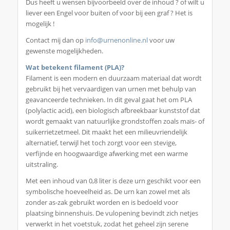
Dus heeft u wensen bijvoorbeeld over de inhoud ? of wilt u
liever een Engel voor buiten of voor bij een graf ? Het is
mogelijk !
Contact mij dan op
info@urnenonline.nl
voor uw
gewenste mogelijkheden.
Wat betekent filament (PLA)?
Filament is een modern en duurzaam materiaal dat wordt
gebruikt bij het vervaardigen van urnen met behulp van
geavanceerde technieken. In dit geval gaat het om PLA
(polylactic acid), een biologisch afbreekbaar kunststof dat
wordt gemaakt van natuurlijke grondstoffen zoals maïs- of
suikerrietzetmeel. Dit maakt het een milieuvriendelijk
alternatief, terwijl het toch zorgt voor een stevige,
verfijnde en hoogwaardige afwerking met een warme
uitstraling.
Met een inhoud van 0,8 liter is deze urn geschikt voor een
symbolische hoeveelheid as. De urn kan zowel met als
zonder as-zak gebruikt worden en is bedoeld voor
plaatsing binnenshuis. De vulopening bevindt zich netjes
verwerkt in het voetstuk, zodat het geheel zijn serene