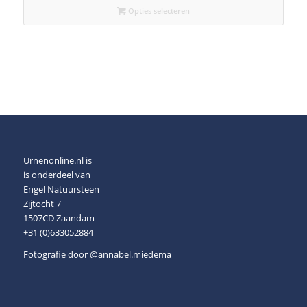
€339,00
Opties selecteren
Urnenonline.nl is
is onderdeel van
Engel Natuursteen
Zijtocht 7
1507CD Zaandam
+31 (0)633052884
Fotografie door
@annabel.miedema