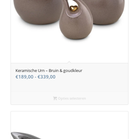
Keramische Urn – Bruin & goudkleur
Prijsklasse:
€
189,00
-
€
339,00
€189,00
tot
€339,00
Opties selecteren