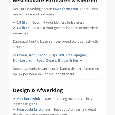
Beschikbare Formaten & Kleuren
Deze urn is verkrijgbaar in
twee formaten
, zodat u een
passende keuze kunt maken:
✔
0.5 liter
– Geschikt voor kleinere huisdieren.
✔
1.5 liter
– Geschikt voor grotere honden of meerdere
asdeeltjes.
Daarnaast kunt u kiezen uit een breed scala aan stijlvolle
kleuren:
🎨
Groen
,
Robijnrood
,
Grijs
,
Wit
,
Champagne
,
Donkerbruin
,
Roze
,
Zwart
,
Blauw
&
Berry
Door deze variatie aan kleuren kunt u de urn afstemmen
op uw persoonlijke voorkeur of interieur.
Design & Afwerking
✔
Mat keramiek
– Luxe uitstraling met een zachte,
ingetogen glans.
✔
Swarovski kristallen
– Een subtiel en verfijnd detail
dat de urn een elegante touch geeft.