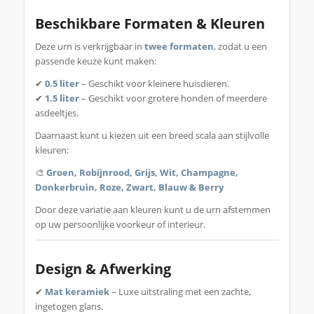
Beschikbare Formaten & Kleuren
Deze urn is verkrijgbaar in
twee formaten
, zodat u een
passende keuze kunt maken:
✔
0.5 liter
– Geschikt voor kleinere huisdieren.
✔
1.5 liter
– Geschikt voor grotere honden of meerdere
asdeeltjes.
Daarnaast kunt u kiezen uit een breed scala aan stijlvolle
kleuren:
🎨
Groen
,
Robijnrood
,
Grijs
,
Wit
,
Champagne
,
Donkerbruin
,
Roze
,
Zwart
,
Blauw
&
Berry
Door deze variatie aan kleuren kunt u de urn afstemmen
op uw persoonlijke voorkeur of interieur.
Design & Afwerking
✔
Mat keramiek
– Luxe uitstraling met een zachte,
ingetogen glans.